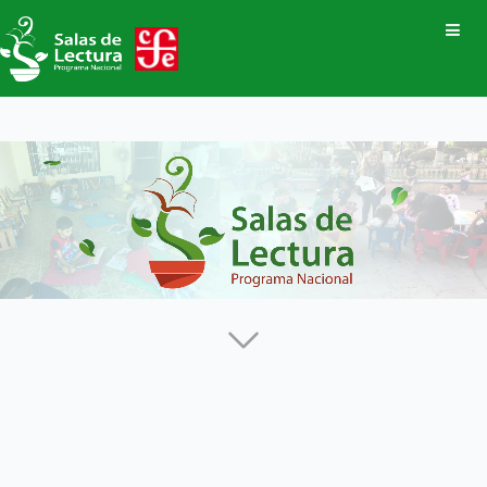
PNSL
Encuentros
Vocaciones
Pueblos Originarios
Estados
Sala de consulta
Cartelera